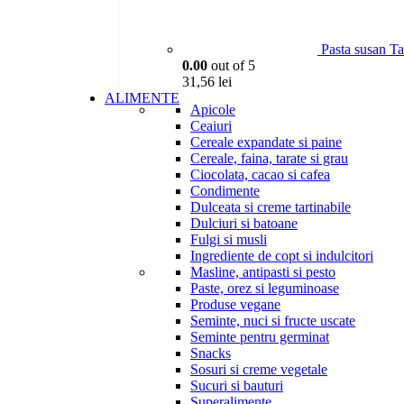
Pasta susan 
0.00
out of 5
31,56
lei
ALIMENTE
Apicole
Ceaiuri
Cereale expandate si paine
Cereale, faina, tarate si grau
Ciocolata, cacao si cafea
Condimente
Dulceata si creme tartinabile
Dulciuri si batoane
Fulgi si musli
Ingrediente de copt si indulcitori
Masline, antipasti si pesto
Paste, orez si leguminoase
Produse vegane
Seminte, nuci si fructe uscate
Seminte pentru germinat
Snacks
Sosuri si creme vegetale
Sucuri si bauturi
Superalimente