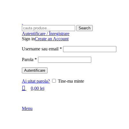
Search
Autentificare / Înregistrare
Sign in
Create an Account
Username sau email
*
Parola
*
Autentificare
Ai uitat parola?
Tine-ma minte
0,00
lei
Menu