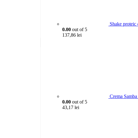
Shake proteic 
0.00
out of 5
137,86
lei
Crema Samba c
0.00
out of 5
43,17
lei