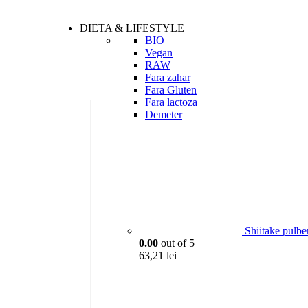
DIETA & LIFESTYLE
BIO
Vegan
RAW
Fara zahar
Fara Gluten
Fara lactoza
Demeter
Shiitake pulbe
0.00
out of 5
63,21
lei