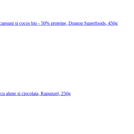
capsuni si cocos bio - 50% proteine, Dragon Superfoods, 450g
u alune si ciocolata, Rapunzel, 250g