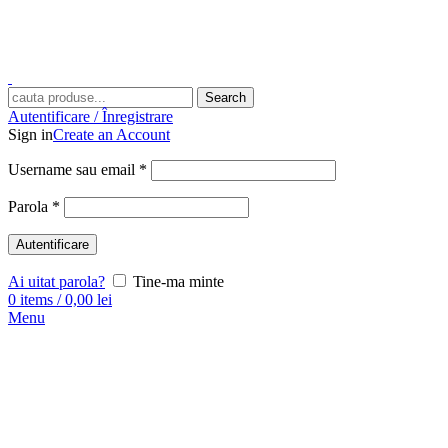
Search
Autentificare / Înregistrare
Sign in
Create an Account
Username sau email
*
Parola
*
Autentificare
Ai uitat parola?
Tine-ma minte
0
items
/
0,00
lei
Menu