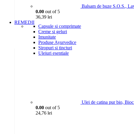
Balsam de buze S.O.S., La
0.00
out of 5
36,39
lei
REMEDII
Capsule si comprimate
Creme si geluri
Imunitate
Produse Ayurvedice
Siropuri si tincturi
Uleiuri esentiale
Ulei de catina pur bio, Bio
0.00
out of 5
24,76
lei