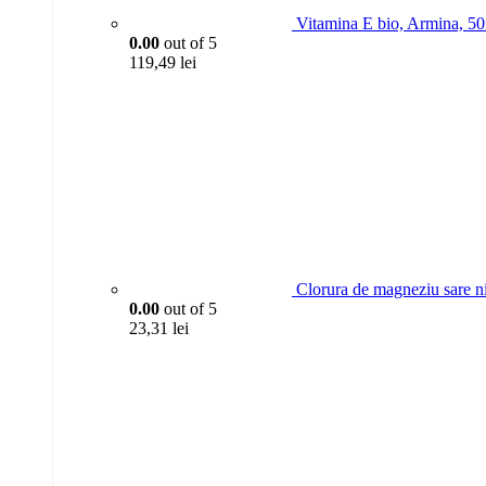
Vitamina E bio, Armina, 5
0.00
out of 5
119,49
lei
Clorura de magneziu sare n
0.00
out of 5
23,31
lei