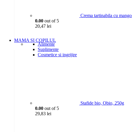
Crema tartinabila cu mango 
0.00
out of 5
20,47
lei
MAMA SI COPILUL
Alimente
Suplimente
Cosmetice si ingrijire
Stafide bio, Obio, 250g
0.00
out of 5
29,83
lei