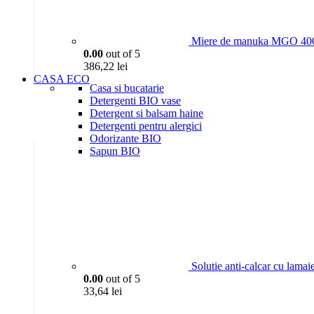
Miere de manuka MGO 400
0.00
out of 5
386,22
lei
CASA ECO
Casa si bucatarie
Detergenti BIO vase
Detergent si balsam haine
Detergenti pentru alergici
Odorizante BIO
Sapun BIO
Solutie anti-calcar cu lama
0.00
out of 5
33,64
lei