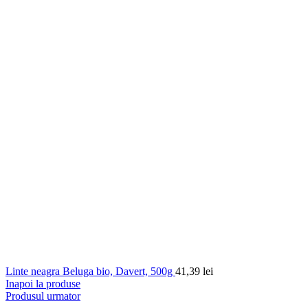
Linte neagra Beluga bio, Davert, 500g
41,39
lei
Inapoi la produse
Produsul urmator