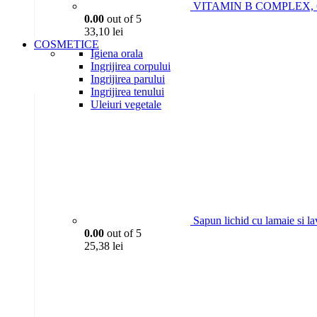
VITAMIN B COMPLEX, 6P
0.00
out of 5
33,10
lei
COSMETICE
Igiena orala
Ingrijirea corpului
Ingrijirea parului
Ingrijirea tenului
Uleiuri vegetale
Sapun lichid cu lamaie si l
0.00
out of 5
25,38
lei