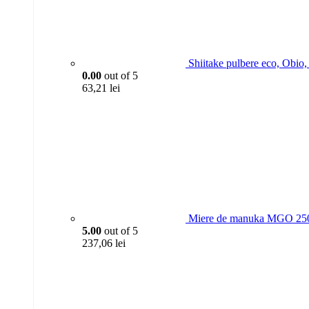
Shiitake pulbere eco, Obio
0.00
out of 5
63,21
lei
Miere de manuka MGO 250
5.00
out of 5
237,06
lei