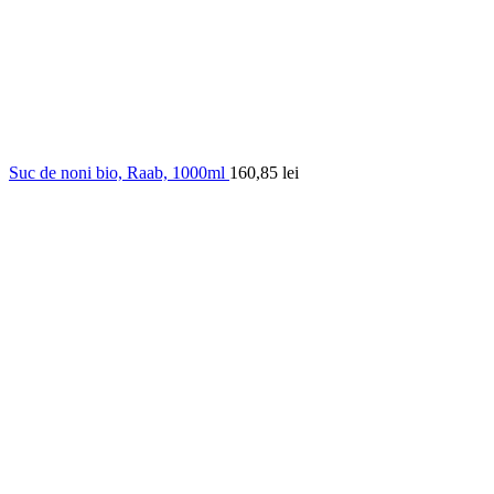
Suc de noni bio, Raab, 1000ml
160,85
lei
0.00
out of
5
based on
0
customer ratings
(
0
recenzii )
31,16
lei
În stoc
Cantitate Balsam hipoalergen pentru rufe iris si orhidee
bio, Biopuro, 1 L
Adauga in cos
Cod produs:
101615
Categorii:
Casa ECO
,
Detergent si balsam