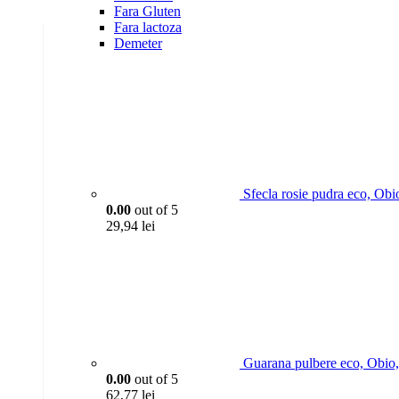
Fara Gluten
Fara lactoza
Demeter
Sfecla rosie pudra eco, Obi
0.00
out of 5
29,94
lei
Guarana pulbere eco, Obio
0.00
out of 5
62,77
lei