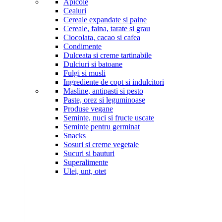
Apicole
Ceaiuri
Cereale expandate si paine
Cereale, faina, tarate si grau
Ciocolata, cacao si cafea
Condimente
Dulceata si creme tartinabile
Dulciuri si batoane
Fulgi si musli
Ingrediente de copt si indulcitori
Masline, antipasti si pesto
Paste, orez si leguminoase
Produse vegane
Seminte, nuci si fructe uscate
Seminte pentru germinat
Snacks
Sosuri si creme vegetale
Sucuri si bauturi
Superalimente
Ulei, unt, otet