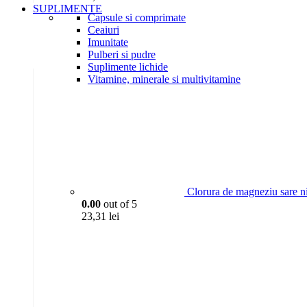
SUPLIMENTE
Capsule si comprimate
Ceaiuri
Imunitate
Pulberi si pudre
Suplimente lichide
Vitamine, minerale si multivitamine
Clorura de magneziu sare n
0.00
out of 5
23,31
lei