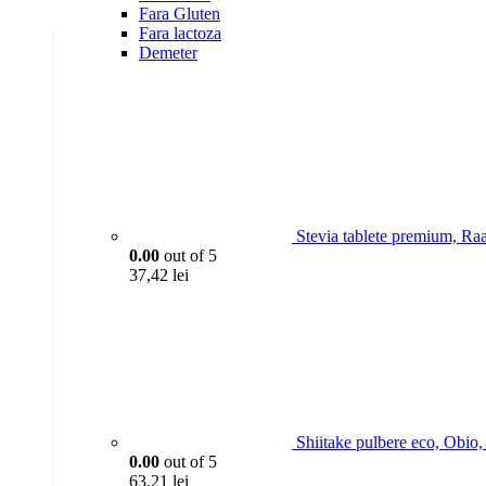
Fara Gluten
Fara lactoza
Demeter
Stevia tablete premium, Ra
0.00
out of 5
37,42
lei
Shiitake pulbere eco, Obio
0.00
out of 5
63,21
lei