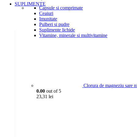
SUPLIMENTE
Capsule si comprimate
Ceaiuri
Imunitate
Pulberi si pudre
Suplimente lichide
Vitamine, minerale si multivitamine
Clorura de magneziu sare n
0.00
out of 5
23,31
lei