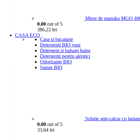
Miere de manuka MGO 400
0.00
out of 5
386,22
lei
CASA ECO
Casa si bucatarie
Detergenti BIO vase
Detergent si balsam haine
Detergenti pentru alergici
Odorizante BIO
Sapun BIO
Solutie anti-calcar cu lama
0.00
out of 5
33,64
lei