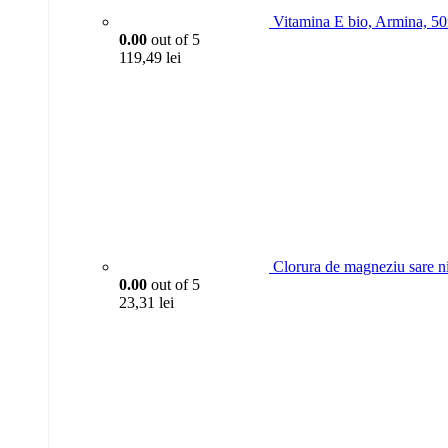
Vitamina E bio, Armina, 5
0.00
out of 5
119,49
lei
Clorura de magneziu sare n
0.00
out of 5
23,31
lei