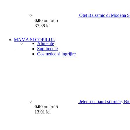
Otet Balsamic di Modena S
0.00
out of 5
37,38
lei
MAMA SI COPILUL
Alimente
Suplimente
Cosmetice si ingrijire
Jeleuri cu iaurt si fructe, 
0.00
out of 5
13,01
lei