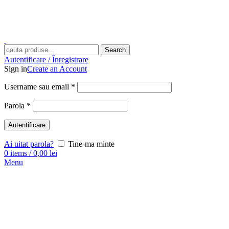
Search
Autentificare / Înregistrare
Sign in
Create an Account
Username sau email
*
Parola
*
Autentificare
Ai uitat parola?
Tine-ma minte
0
items
/
0,00
lei
Menu