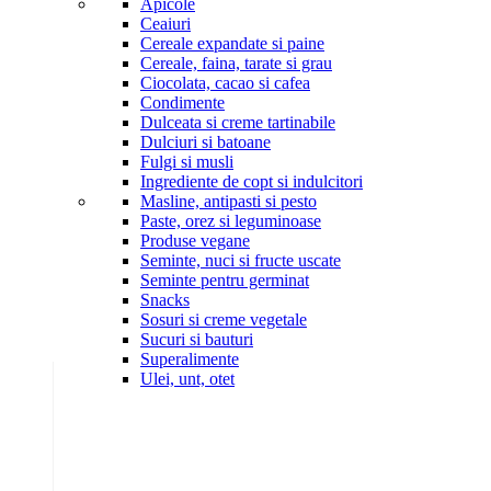
Apicole
Ceaiuri
Cereale expandate si paine
Cereale, faina, tarate si grau
Ciocolata, cacao si cafea
Condimente
Dulceata si creme tartinabile
Dulciuri si batoane
Fulgi si musli
Ingrediente de copt si indulcitori
Masline, antipasti si pesto
Paste, orez si leguminoase
Produse vegane
Seminte, nuci si fructe uscate
Seminte pentru germinat
Snacks
Sosuri si creme vegetale
Sucuri si bauturi
Superalimente
Ulei, unt, otet