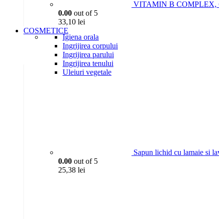
VITAMIN B COMPLEX, 6P
0.00
out of 5
33,10
lei
COSMETICE
Igiena orala
Ingrijirea corpului
Ingrijirea parului
Ingrijirea tenului
Uleiuri vegetale
Sapun lichid cu lamaie si l
0.00
out of 5
25,38
lei