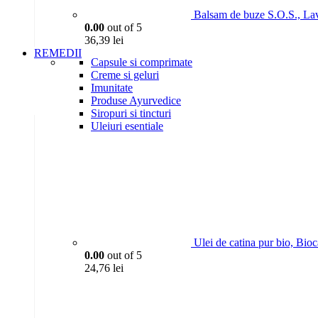
Balsam de buze S.O.S., La
0.00
out of 5
36,39
lei
REMEDII
Capsule si comprimate
Creme si geluri
Imunitate
Produse Ayurvedice
Siropuri si tincturi
Uleiuri esentiale
Ulei de catina pur bio, Bio
0.00
out of 5
24,76
lei