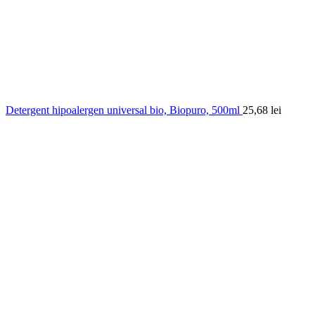
Detergent hipoalergen universal bio, Biopuro, 500ml
25,68
lei
0.00
out of
5
based on
0
customer ratings
(
0
recenzii )
28,87
lei
În stoc
Cantitate Detergent hipoalergen pentru pardoseli bio,
Biopuro, 1L
Adauga in cos
Cod produs:
293
Categorii:
Casa ECO
,
Detergent si balsam haine