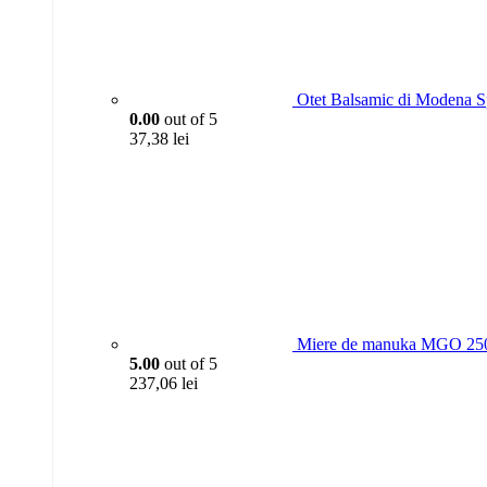
Otet Balsamic di Modena S
0.00
out of 5
37,38
lei
Miere de manuka MGO 250
5.00
out of 5
237,06
lei