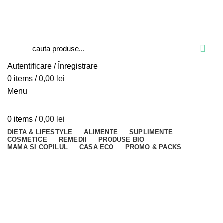
Blog
Despre verdesco
Contact
Autentificare / Înregistrare
0
items
/
0,00
lei
Menu
0
items
/
0,00
lei
DIETA & LIFESTYLE
ALIMENTE
SUPLIMENTE
COSMETICE
REMEDII
PRODUSE BIO
MAMA SI COPILUL
CASA ECO
PROMO & PACKS
Close
Close
Close
Close
Close
Close
Close
Close
Close
Close
Close
Close