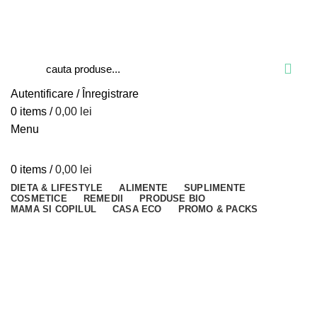
Blog
Despre verdesco
Contact
Autentificare / Înregistrare
0
items
/
0,00
lei
Menu
0
items
/
0,00
lei
DIETA & LIFESTYLE
ALIMENTE
SUPLIMENTE
COSMETICE
REMEDII
PRODUSE BIO
MAMA SI COPILUL
CASA ECO
PROMO & PACKS
Close
Close
Close
Close
Close
Close
Close
Close
Close
Close
Close
Close