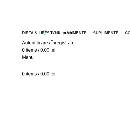
Blog
Despre verdesco
Contact
DIETA & LIFESTYLE
ALIMENTE
SUPLIMENTE
C
Close
Close
Close
Close
Close
Close
Close
Close
Close
Close
Close
Close
Autentificare / Înregistrare
0
items
/
0,00
lei
Menu
0
items
/
0,00
lei