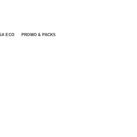
SA ECO
PROMO & PACKS
mer ratings
 lei.