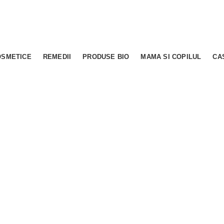
OSMETICE
REMEDII
PRODUSE BIO
MAMA SI COPILUL
CA
0.00
out of
5
based on
0
custo
(
0
recenzii )
În stoc
11,69
lei
Adauga in cos
Cod produs:
DEN605013
Cost transport in Bucuresti: 15