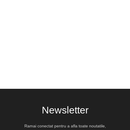
Mix vegan pentru chiftelute
Crenvursti ecologici fara
aurii
gluten
BauckHof
Zimmermann
180g
550g
20,99
lei
40,96
lei
Adauga
Stoc epuizat
Newsletter
Ramai conectat pentru a afla toate noutatile,