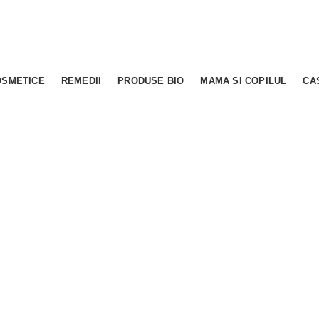
OSMETICE
REMEDII
PRODUSE BIO
MAMA SI COPILUL
CA
0.00
out of
5
based on
0
custo
(
0
recenzii )
În stoc
33,51
lei
Adauga in cos
Cod produs:
104840
Cost transport in Bucuresti: 15