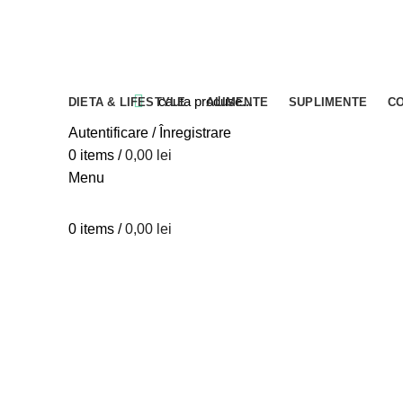
Blog
Despre verdesco
Contact
DIETA & LIFESTYLE
ALIMENTE
SUPLIMENTE
C
Close
Close
Close
Close
Close
Close
Close
Close
Close
Close
Close
Close
Autentificare / Înregistrare
0
items
/
0,00
lei
Menu
0
items
/
0,00
lei