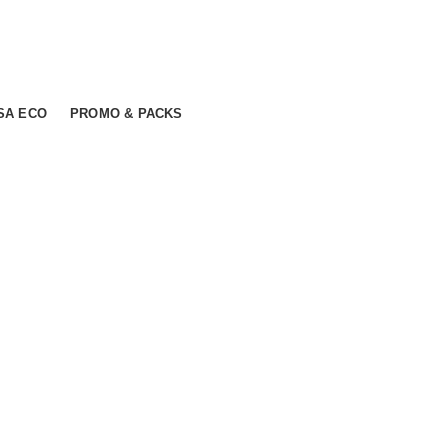
SA ECO
PROMO & PACKS
mer ratings
 lei.