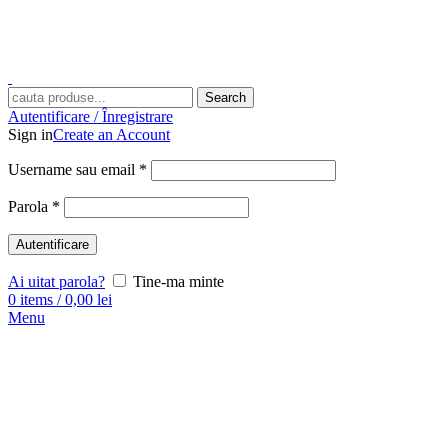
Search
Autentificare / Înregistrare
Sign in
Create an Account
Username sau email
*
Parola
*
Autentificare
Ai uitat parola?
Tine-ma minte
0
items
/
0,00
lei
Menu