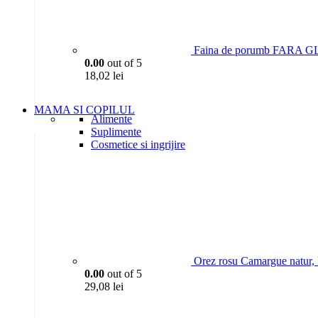
Faina de porumb FARA GL
0.00
out of 5
18,02
lei
MAMA SI COPILUL
Alimente
Suplimente
Cosmetice si ingrijire
Orez rosu Camargue natur,
0.00
out of 5
29,08
lei