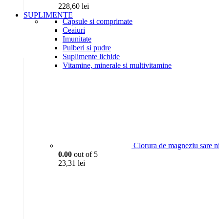
228,60
lei
SUPLIMENTE
Capsule si comprimate
Ceaiuri
Imunitate
Pulberi si pudre
Suplimente lichide
Vitamine, minerale si multivitamine
Clorura de magneziu sare n
0.00
out of 5
23,31
lei