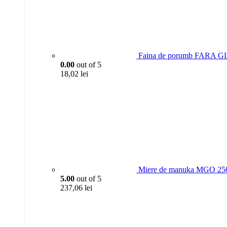
Faina de porumb FARA GL
0.00
out of 5
18,02
lei
Miere de manuka MGO 250
5.00
out of 5
237,06
lei