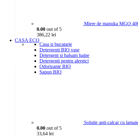
Miere de manuka MGO 400
0.00
out of 5
386,22
lei
CASA ECO
Casa si bucatarie
Detergenti BIO vase
Detergent si balsam haine
Detergenti pentru alergici
Odorizante BIO
Sapun BIO
Solutie anti-calcar cu lama
0.00
out of 5
33,64
lei