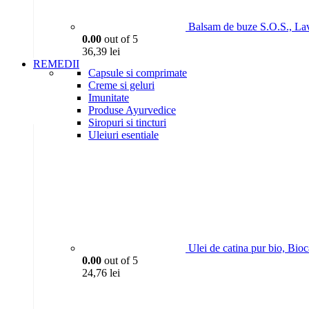
Balsam de buze S.O.S., La
0.00
out of 5
36,39
lei
REMEDII
Capsule si comprimate
Creme si geluri
Imunitate
Produse Ayurvedice
Siropuri si tincturi
Uleiuri esentiale
Ulei de catina pur bio, Bio
0.00
out of 5
24,76
lei