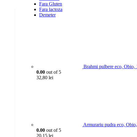
Fara Gluten
Fara lactoza
Demeter
Brahmi pulbere eco, Obio,
0.00
out of 5
32,80
lei
Armurariu pudra eco, Obio
0.00
out of 5
20,15
lei