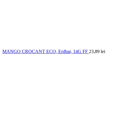
MANGO CROCANT ECO, Erdbar, 14G FF
23,89
lei
0.00
out of
5
based on
0
customer ratings
(
0
recenzii )
44,72
lei
În stoc
Cantitate Apiphen apiimunoprotect, Phenalex, 50ml
Adauga in cos