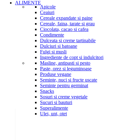
ALIMENTE
Apicole
Ceaiuri
Cereale expandate si paine
Cereale, faina, tarate si grau
Ciocolata, cacao si cafea
Condimente
Dulceata si creme tartinabile
Dulciuri si batoane
Fulgi si musli
Ingrediente de copt si indulcitori
Masline, antipasti si pesto
Paste, orez si leguminoase
Produse vegane
Seminte, nuci si fructe uscate
Seminte pentru germinat
Snacks
Sosuri si creme vegetale
Sucuri si bauturi
Superalimente
Ulei, unt, otet