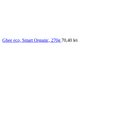
Ghee eco, Smart Organic, 270g
70,40
lei
0.00
out of
5
based on
0
customer ratings
(
0
recenzii )
299,48
lei
În stoc
Cantitate Apiphen, Phenalex, 230g
Adauga in cos
Cod produs:
102561
Categorii:
Alimente
,
Apicole
Cost transport in Bucuresti: 15 lei.
Cost transport in restul tarii: 20 lei.