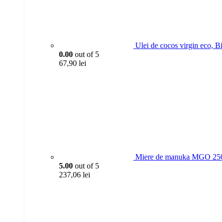
Ulei de cocos virgin eco, B
0.00
out of 5
67,90
lei
Miere de manuka MGO 250
5.00
out of 5
237,06
lei