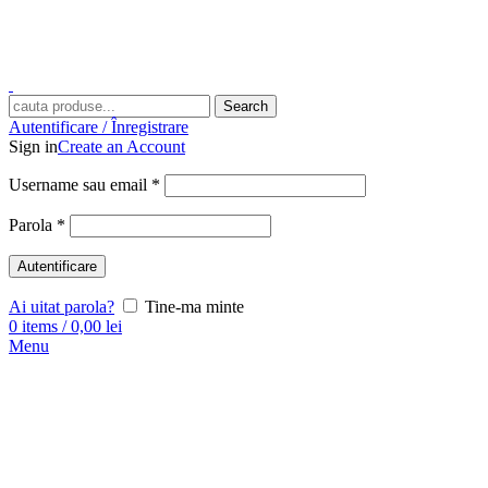
Search
Autentificare / Înregistrare
Sign in
Create an Account
Username sau email
*
Parola
*
Autentificare
Ai uitat parola?
Tine-ma minte
0
items
/
0,00
lei
Menu