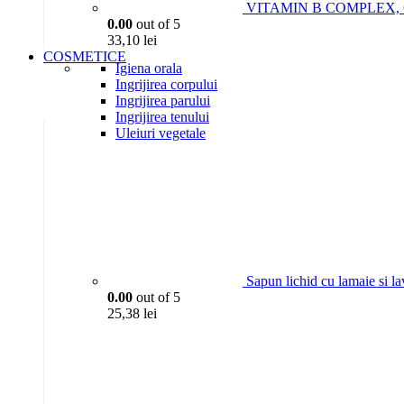
VITAMIN B COMPLEX, 6P
0.00
out of 5
33,10
lei
COSMETICE
Igiena orala
Ingrijirea corpului
Ingrijirea parului
Ingrijirea tenului
Uleiuri vegetale
Sapun lichid cu lamaie si l
0.00
out of 5
25,38
lei