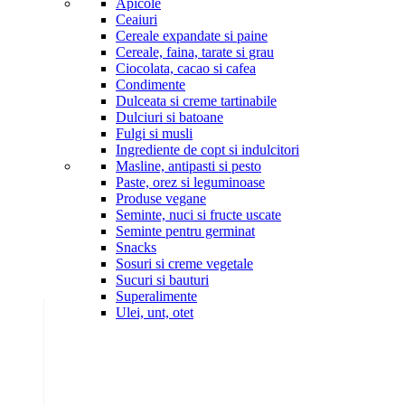
Apicole
Ceaiuri
Cereale expandate si paine
Cereale, faina, tarate si grau
Ciocolata, cacao si cafea
Condimente
Dulceata si creme tartinabile
Dulciuri si batoane
Fulgi si musli
Ingrediente de copt si indulcitori
Masline, antipasti si pesto
Paste, orez si leguminoase
Produse vegane
Seminte, nuci si fructe uscate
Seminte pentru germinat
Snacks
Sosuri si creme vegetale
Sucuri si bauturi
Superalimente
Ulei, unt, otet