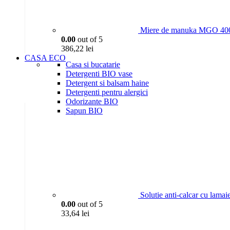
Miere de manuka MGO 400
0.00
out of 5
386,22
lei
CASA ECO
Casa si bucatarie
Detergenti BIO vase
Detergent si balsam haine
Detergenti pentru alergici
Odorizante BIO
Sapun BIO
Solutie anti-calcar cu lama
0.00
out of 5
33,64
lei