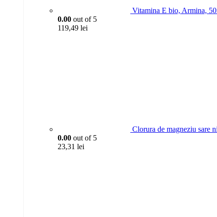
Vitamina E bio, Armina, 5
0.00
out of 5
119,49
lei
Clorura de magneziu sare n
0.00
out of 5
23,31
lei