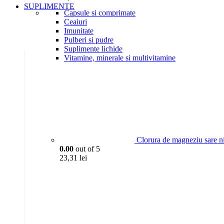
SUPLIMENTE
Capsule si comprimate
Ceaiuri
Imunitate
Pulberi si pudre
Suplimente lichide
Vitamine, minerale si multivitamine
Clorura de magneziu sare n
0.00
out of 5
23,31
lei