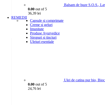
Balsam de buze S.O.S., La
0.00
out of 5
36,39
lei
REMEDII
Capsule si comprimate
Creme si geluri
Imunitate
Produse Ayurvedice
Siropuri si tincturi
Uleiuri esentiale
Ulei de catina pur bio, Bio
0.00
out of 5
24,76
lei