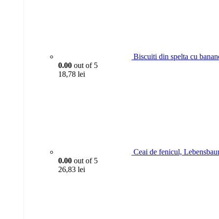
Biscuiti din spelta cu bana
0.00
out of 5
18,78
lei
Ceai de fenicul, Lebensba
0.00
out of 5
26,83
lei