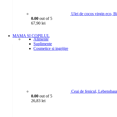
Ulei de cocos virgin eco, B
0.00
out of 5
67,90
lei
MAMA SI COPILUL
Alimente
Suplimente
Cosmetice si ingrijire
Ceai de fenicul, Lebensba
0.00
out of 5
26,83
lei