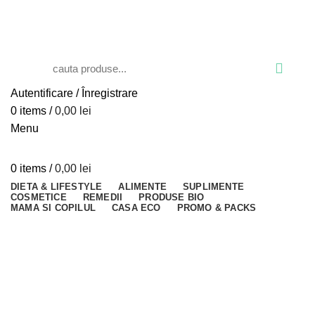
Blog
Despre verdesco
Contact
Autentificare / Înregistrare
0
items
/
0,00
lei
Menu
0
items
/
0,00
lei
DIETA & LIFESTYLE
ALIMENTE
SUPLIMENTE
COSMETICE
REMEDII
PRODUSE BIO
MAMA SI COPILUL
CASA ECO
PROMO & PACKS
Close
Close
Close
Close
Close
Close
Close
Close
Close
Close
Close
Close