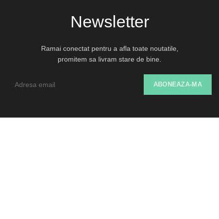
Newsletter
Ramai conectat pentru a afla toate noutatile,
promitem sa livram stare de bine.
Despre Noi
Livrare și Retur
SOL
ANPC
Termeni și Politici de Utilizare