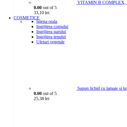
VITAMIN B COMPLEX, 6P
0.00
out of 5
33,10
lei
COSMETICE
Igiena orala
Ingrijirea corpului
Ingrijirea parului
Ingrijirea tenului
Uleiuri vegetale
Sapun lichid cu lamaie si l
0.00
out of 5
25,38
lei