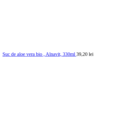
Suc de aloe vera bio , Alnavit, 330ml
39,20
lei
0.00
out of
5
based on
0
customer ratings
(
0
recenzii )
19,38
lei
În stoc
Cantitate Biscuiti cu alune de padure fara gluten bio ,
Obio, 100g