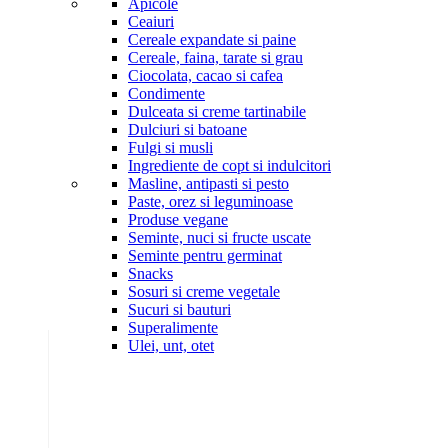
Apicole
Ceaiuri
Cereale expandate si paine
Cereale, faina, tarate si grau
Ciocolata, cacao si cafea
Condimente
Dulceata si creme tartinabile
Dulciuri si batoane
Fulgi si musli
Ingrediente de copt si indulcitori
Masline, antipasti si pesto
Paste, orez si leguminoase
Produse vegane
Seminte, nuci si fructe uscate
Seminte pentru germinat
Snacks
Sosuri si creme vegetale
Sucuri si bauturi
Superalimente
Ulei, unt, otet