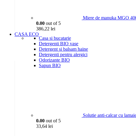
Miere de manuka MGO 400
0.00
out of 5
386,22
lei
CASA ECO
Casa si bucatarie
Detergenti BIO vase
Detergent si balsam haine
Detergenti pentru alergici
Odorizante BIO
Sapun BIO
Solutie anti-calcar cu lama
0.00
out of 5
33,64
lei