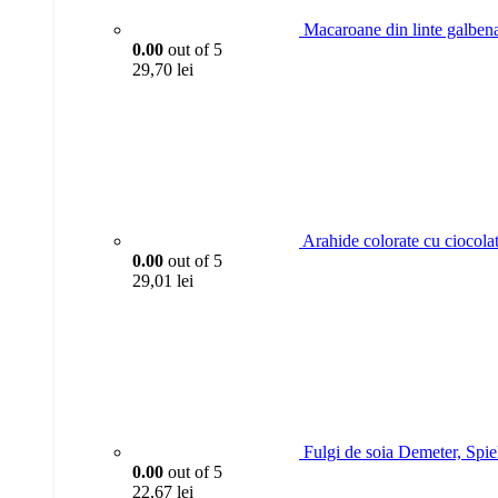
Macaroane din linte gal
0.00
out of 5
29,70
lei
Arahide colorate cu ciocola
0.00
out of 5
29,01
lei
Fulgi de soia Demeter, Spie
0.00
out of 5
22,67
lei