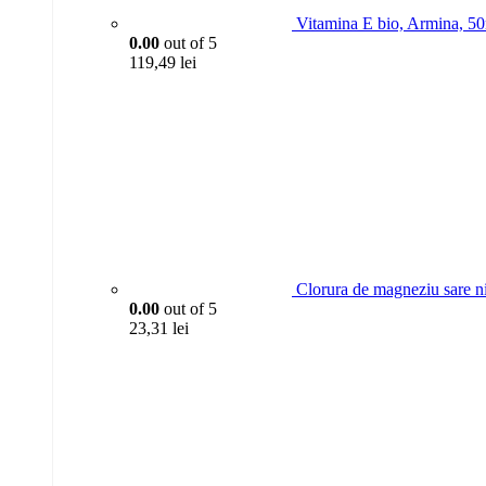
Vitamina E bio, Armina, 5
0.00
out of 5
119,49
lei
Clorura de magneziu sare n
0.00
out of 5
23,31
lei