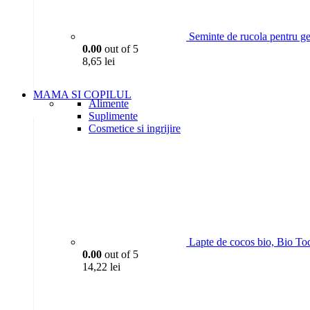
Seminte de rucola pentru g
0.00
out of 5
8,65
lei
MAMA SI COPILUL
Alimente
Suplimente
Cosmetice si ingrijire
Lapte de cocos bio, Bio To
0.00
out of 5
14,22
lei