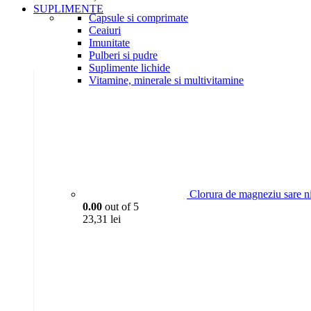
SUPLIMENTE
Capsule si comprimate
Ceaiuri
Imunitate
Pulberi si pudre
Suplimente lichide
Vitamine, minerale si multivitamine
Clorura de magneziu sare n
0.00
out of 5
23,31
lei