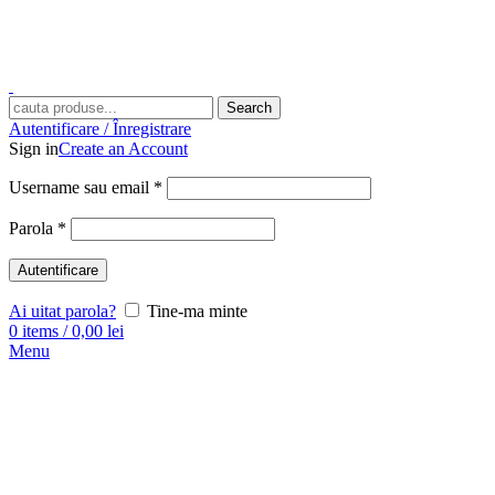
Search
Autentificare / Înregistrare
Sign in
Create an Account
Username sau email
*
Parola
*
Autentificare
Ai uitat parola?
Tine-ma minte
0
items
/
0,00
lei
Menu