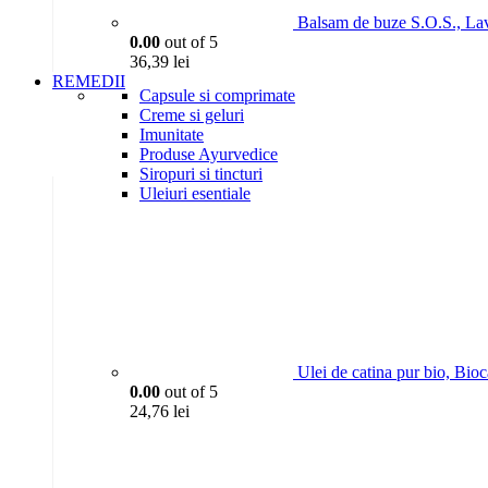
Balsam de buze S.O.S., La
0.00
out of 5
36,39
lei
REMEDII
Capsule si comprimate
Creme si geluri
Imunitate
Produse Ayurvedice
Siropuri si tincturi
Uleiuri esentiale
Ulei de catina pur bio, Bio
0.00
out of 5
24,76
lei