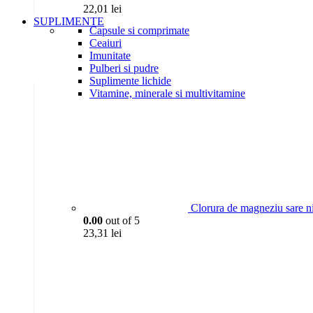
22,01
lei
SUPLIMENTE
Capsule si comprimate
Ceaiuri
Imunitate
Pulberi si pudre
Suplimente lichide
Vitamine, minerale si multivitamine
Clorura de magneziu sare n
0.00
out of 5
23,31
lei