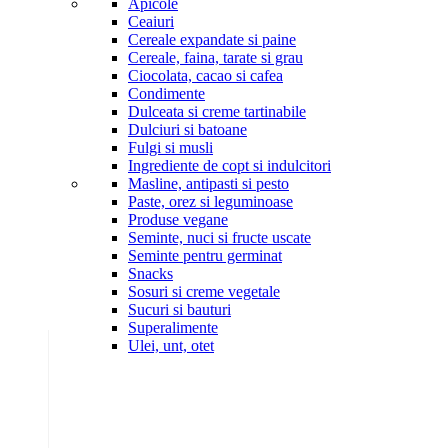
Apicole
Ceaiuri
Cereale expandate si paine
Cereale, faina, tarate si grau
Ciocolata, cacao si cafea
Condimente
Dulceata si creme tartinabile
Dulciuri si batoane
Fulgi si musli
Ingrediente de copt si indulcitori
Masline, antipasti si pesto
Paste, orez si leguminoase
Produse vegane
Seminte, nuci si fructe uscate
Seminte pentru germinat
Snacks
Sosuri si creme vegetale
Sucuri si bauturi
Superalimente
Ulei, unt, otet