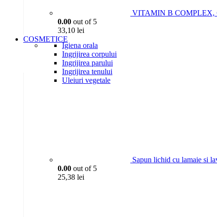
VITAMIN B COMPLEX, 6P
0.00
out of 5
33,10
lei
COSMETICE
Igiena orala
Ingrijirea corpului
Ingrijirea parului
Ingrijirea tenului
Uleiuri vegetale
Sapun lichid cu lamaie si l
0.00
out of 5
25,38
lei