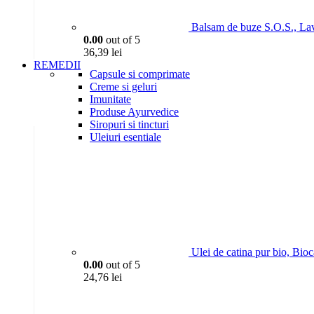
Balsam de buze S.O.S., La
0.00
out of 5
36,39
lei
REMEDII
Capsule si comprimate
Creme si geluri
Imunitate
Produse Ayurvedice
Siropuri si tincturi
Uleiuri esentiale
Ulei de catina pur bio, Bio
0.00
out of 5
24,76
lei