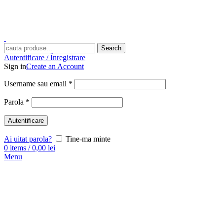
Search
Autentificare / Înregistrare
Sign in
Create an Account
Username sau email
*
Parola
*
Autentificare
Ai uitat parola?
Tine-ma minte
0
items
/
0,00
lei
Menu