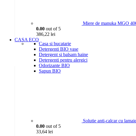
Miere de manuka MGO 400
0.00
out of 5
386,22
lei
CASA ECO
Casa si bucatarie
Detergenti BIO vase
Detergent si balsam haine
Detergenti pentru alergici
Odorizante BIO
Sapun BIO
Solutie anti-calcar cu lama
0.00
out of 5
33,64
lei