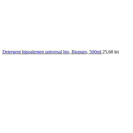
Detergent hipoalergen universal bio, Biopuro, 500ml
25,68
lei
0.00
out of
5
based on
0
customer ratings
(
0
recenzii )
35,74
lei
În stoc
Cantitate Crema de noapte Antioxivita, Phenalex, 50ml
Adauga in cos