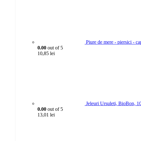
Piure de mere - piersici - ca
0.00
out of 5
10,85
lei
Jeleuri Ursuleti, BioBon, 1
0.00
out of 5
13,01
lei