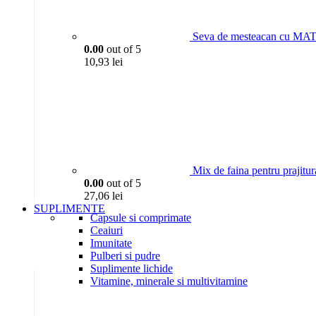
Seva de mesteacan cu MAT
0.00
out of 5
10,93
lei
Mix de faina pentru praji
0.00
out of 5
27,06
lei
SUPLIMENTE
Capsule si comprimate
Ceaiuri
Imunitate
Pulberi si pudre
Suplimente lichide
Vitamine, minerale si multivitamine