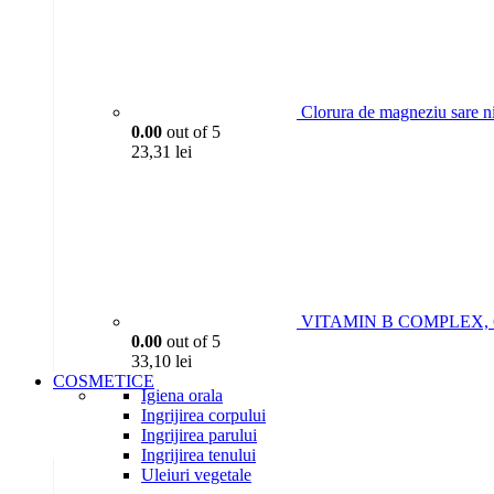
Clorura de magneziu sare n
0.00
out of 5
23,31
lei
VITAMIN B COMPLEX, 6P
0.00
out of 5
33,10
lei
COSMETICE
Igiena orala
Ingrijirea corpului
Ingrijirea parului
Ingrijirea tenului
Uleiuri vegetale