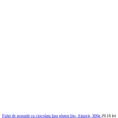
Fulgi de porumb cu ciocolata fara gluten bio, Alnavit, 300g
29,16
lei