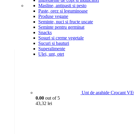
Ingrediente de copt si indulcitori
Masline, antipasti si pesto
Paste, orez si leguminoase
Produse vegane
Seminte, nuci si fructe uscate
Seminte pentru germinat
Snacks
Sosuri si creme vegetale
Sucuri si bauturi
Superalimente
Ulei, unt, otet
Unt de arahide Crocant V
0.00
out of 5
43,32
lei