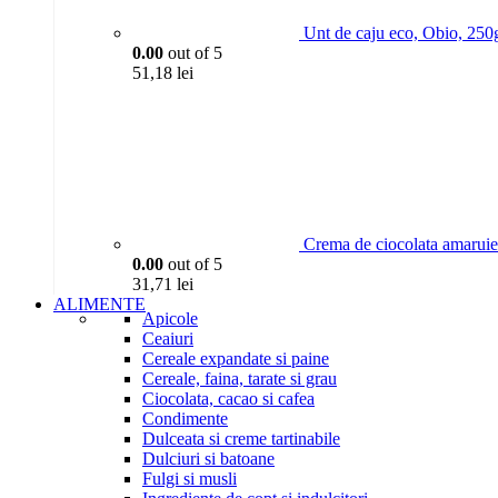
Unt de caju eco, Obio, 250
0.00
out of 5
51,18
lei
Crema de ciocolata amaruie
0.00
out of 5
31,71
lei
ALIMENTE
Apicole
Ceaiuri
Cereale expandate si paine
Cereale, faina, tarate si grau
Ciocolata, cacao si cafea
Condimente
Dulceata si creme tartinabile
Dulciuri si batoane
Fulgi si musli