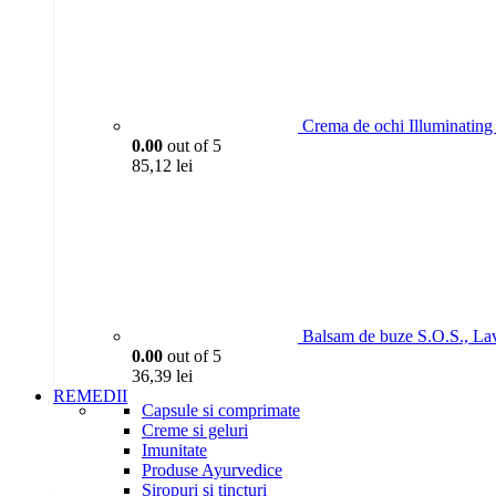
Crema de ochi Illuminating 
0.00
out of 5
85,12
lei
Balsam de buze S.O.S., La
0.00
out of 5
36,39
lei
REMEDII
Capsule si comprimate
Creme si geluri
Imunitate
Produse Ayurvedice
Siropuri si tincturi