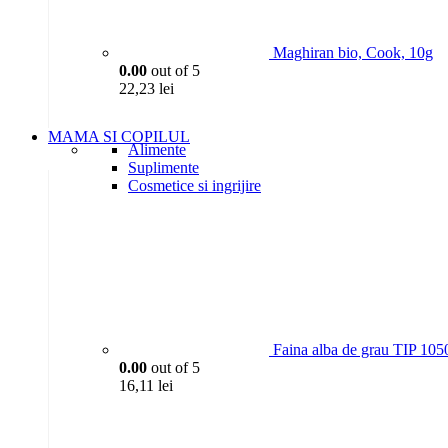
Maghiran bio, Cook, 10g
0.00
out of 5
22,23
lei
MAMA SI COPILUL
Alimente
Suplimente
Cosmetice si ingrijire
Faina alba de grau TIP 105
0.00
out of 5
16,11
lei