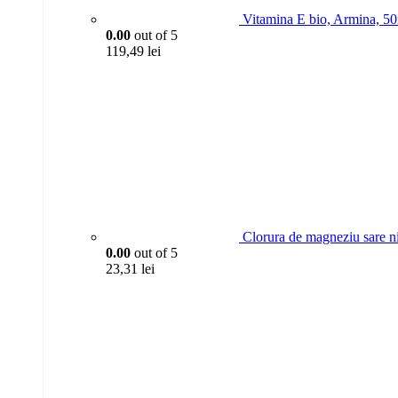
Vitamina E bio, Armina, 5
0.00
out of 5
119,49
lei
Clorura de magneziu sare n
0.00
out of 5
23,31
lei