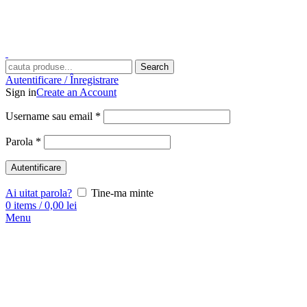
Search
Autentificare / Înregistrare
Sign in
Create an Account
Username sau email
*
Parola
*
Autentificare
Ai uitat parola?
Tine-ma minte
0
items
/
0,00
lei
Menu