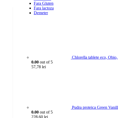
Fara Gluten
Fara lactoza
Demeter
Chlorella tablete eco, Obio
0.00
out of 5
57,78
lei
Pudra proteica Green Vanil
0.00
out of 5
228,60
lei