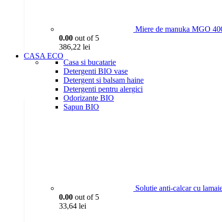
Miere de manuka MGO 400
0.00
out of 5
386,22
lei
CASA ECO
Casa si bucatarie
Detergenti BIO vase
Detergent si balsam haine
Detergenti pentru alergici
Odorizante BIO
Sapun BIO
Solutie anti-calcar cu lama
0.00
out of 5
33,64
lei