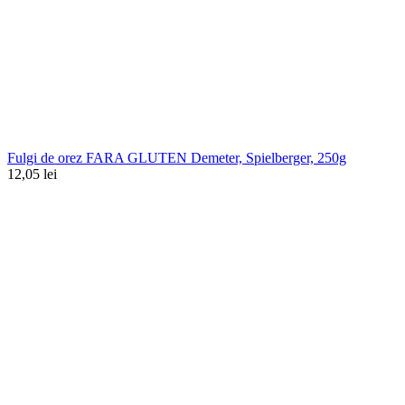
Fulgi de orez FARA GLUTEN Demeter, Spielberger, 250g
12,05
lei
0.00
out of
5
based on
0
customer ratings
(
0
recenzii )
15,30
lei
În stoc
Cantitate Mix pentru falafel curry si cocos FARA
GLUTEN, Bauck Hof, 160g