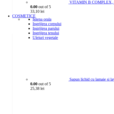
VITAMIN B COMPLEX, 6P
0.00
out of 5
33,10
lei
COSMETICE
Igiena orala
Ingrijirea corpului
Ingrijirea parului
Ingrijirea tenului
Uleiuri vegetale
Sapun lichid cu lamaie si l
0.00
out of 5
25,38
lei