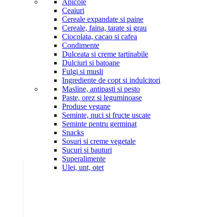
Apicole
Ceaiuri
Cereale expandate si paine
Cereale, faina, tarate si grau
Ciocolata, cacao si cafea
Condimente
Dulceata si creme tartinabile
Dulciuri si batoane
Fulgi si musli
Ingrediente de copt si indulcitori
Masline, antipasti si pesto
Paste, orez si leguminoase
Produse vegane
Seminte, nuci si fructe uscate
Seminte pentru germinat
Snacks
Sosuri si creme vegetale
Sucuri si bauturi
Superalimente
Ulei, unt, otet