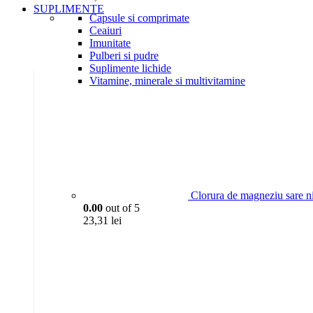
SUPLIMENTE
Capsule si comprimate
Ceaiuri
Imunitate
Pulberi si pudre
Suplimente lichide
Vitamine, minerale si multivitamine
Clorura de magneziu sare n
0.00
out of 5
23,31
lei