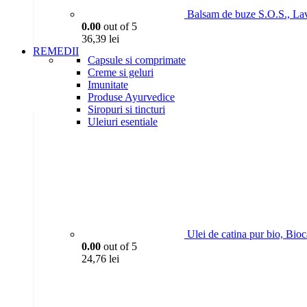
Balsam de buze S.O.S., La
0.00
out of 5
36,39
lei
REMEDII
Capsule si comprimate
Creme si geluri
Imunitate
Produse Ayurvedice
Siropuri si tincturi
Uleiuri esentiale
Ulei de catina pur bio, Bio
0.00
out of 5
24,76
lei