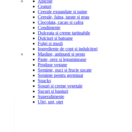
Apicole
Ceaiuri
Cereale expandate si paine
Cereale, faina, tarate si grau
Ciocolata, cacao si cafea
Condimente
Dulceata si creme tartinabile
Dulciuri si batoane
Fulgi si musli
Ingrediente de copt si indulcitori
Masline, antipasti si pesto
Paste, orez si leguminoase
Produse vegane
Seminte, nuci si fructe uscate
Seminte pentru germinat
Snacks
Sosuri si creme vegetale
Sucuri si bauturi
Superalimente
Ulei, unt, otet