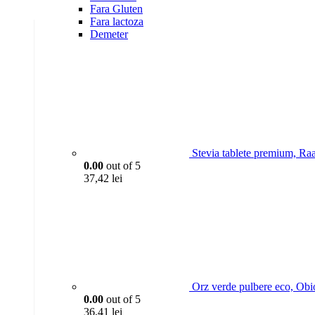
Fara Gluten
Fara lactoza
Demeter
Stevia tablete premium, Ra
0.00
out of 5
37,42
lei
Orz verde pulbere eco, Obi
0.00
out of 5
36,41
lei