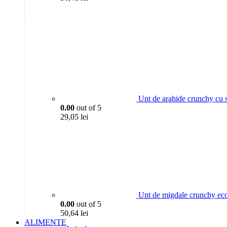
Unt de arahide crunchy cu 
0.00
out of 5
29,05
lei
Unt de migdale crunchy ec
0.00
out of 5
50,64
lei
ALIMENTE