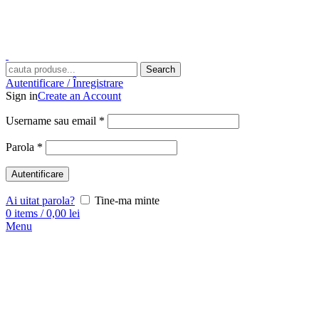
Search
Autentificare / Înregistrare
Sign in
Create an Account
Username sau email
*
Parola
*
Autentificare
Ai uitat parola?
Tine-ma minte
0
items
/
0,00
lei
Menu