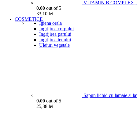
VITAMIN B COMPLEX, 6P
0.00
out of 5
33,10
lei
COSMETICE
Igiena orala
Ingrijirea corpului
Ingrijirea parului
Ingrijirea tenului
Uleiuri vegetale
Sapun lichid cu lamaie si l
0.00
out of 5
25,38
lei