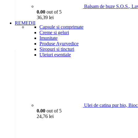
Balsam de buze S.O.S., La
0.00
out of 5
36,39
lei
REMEDII
Capsule si comprimate
Creme si geluri
Imunitate
Produse Ayurvedice
Siropuri si tincturi
Uleiuri esentiale
Ulei de catina pur bio, Bio
0.00
out of 5
24,76
lei