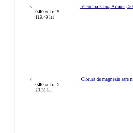
Vitamina E bio, Armina, 5
0.00
out of 5
119,49
lei
Clorura de magneziu sare n
0.00
out of 5
23,31
lei