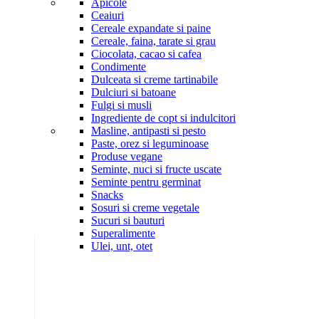
Apicole
Ceaiuri
Cereale expandate si paine
Cereale, faina, tarate si grau
Ciocolata, cacao si cafea
Condimente
Dulceata si creme tartinabile
Dulciuri si batoane
Fulgi si musli
Ingrediente de copt si indulcitori
Masline, antipasti si pesto
Paste, orez si leguminoase
Produse vegane
Seminte, nuci si fructe uscate
Seminte pentru germinat
Snacks
Sosuri si creme vegetale
Sucuri si bauturi
Superalimente
Ulei, unt, otet