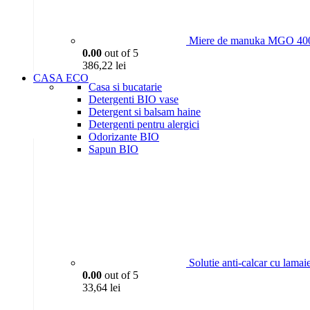
Miere de manuka MGO 400
0.00
out of 5
386,22
lei
CASA ECO
Casa si bucatarie
Detergenti BIO vase
Detergent si balsam haine
Detergenti pentru alergici
Odorizante BIO
Sapun BIO
Solutie anti-calcar cu lama
0.00
out of 5
33,64
lei