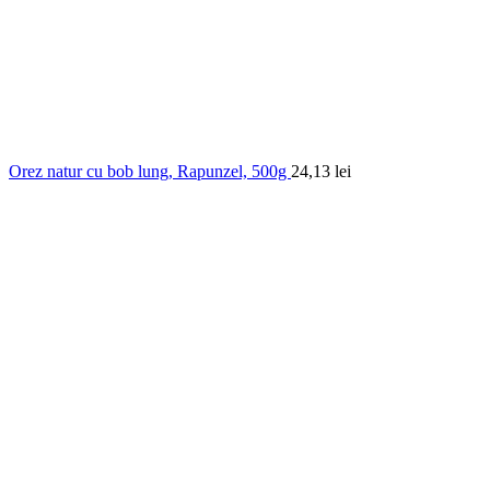
Orez natur cu bob lung, Rapunzel, 500g
24,13
lei
0.00
out of
5
based on
0
customer ratings
(
0
recenzii )
18,02
lei
În stoc
Cantitate Orez Risotto Italian, Dennree, 500g
Adauga in cos
Cod produs:
DEN510851
Categorii:
Alimente
,
Paste, orez si