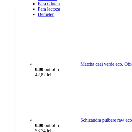
Fara Gluten
Fara lactoza
Demeter
Matcha ceai verde eco, Obi
0.00
out of 5
42,82
lei
Schizandra pulbere raw eco
0.00
out of 5
53,74
lei