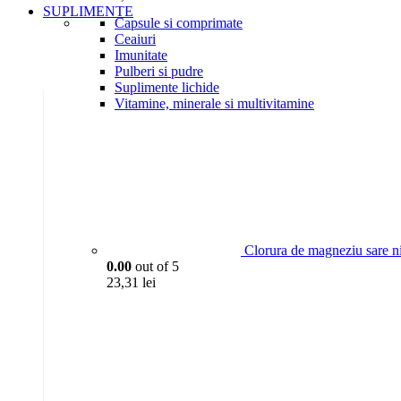
SUPLIMENTE
Capsule si comprimate
Ceaiuri
Imunitate
Pulberi si pudre
Suplimente lichide
Vitamine, minerale si multivitamine
Clorura de magneziu sare n
0.00
out of 5
23,31
lei