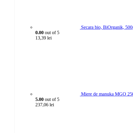
Secara bio, BiOrganik, 500
0.00
out of 5
13,39
lei
Miere de manuka MGO 250
5.00
out of 5
237,06
lei