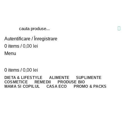
Blog
Despre verdesco
Contact
Autentificare / Înregistrare
0
items
/
0,00
lei
Menu
0
items
/
0,00
lei
DIETA & LIFESTYLE
ALIMENTE
SUPLIMENTE
COSMETICE
REMEDII
PRODUSE BIO
MAMA SI COPILUL
CASA ECO
PROMO & PACKS
Close
Close
Close
Close
Close
Close
Close
Close
Close
Close
Close
Close
Sold out