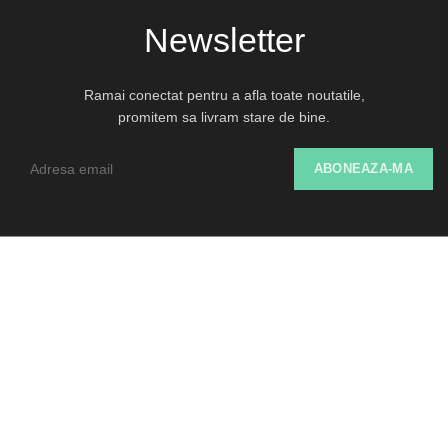
Newsletter
Ramai conectat pentru a afla toate noutatile,
promitem sa livram stare de bine.
Despre Noi
Livrare și Retur
SOL
ANPC
Termeni și Politici de Utilizare