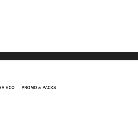
SA ECO
PROMO & PACKS
mer ratings