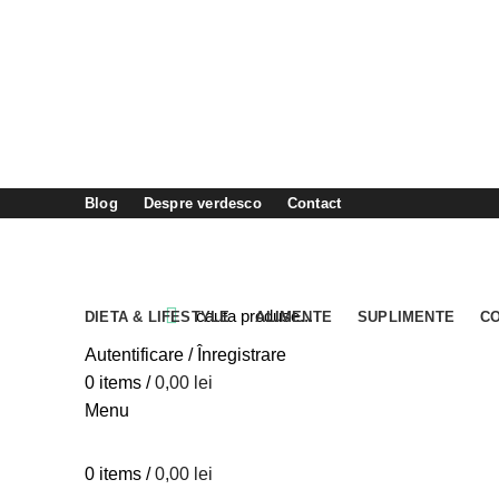
Blog
Despre verdesco
Contact
DIETA & LIFESTYLE
ALIMENTE
SUPLIMENTE
C
Autentificare / Înregistrare
Close
Close
Close
Close
Close
Close
Close
Close
Close
Close
Close
Close
0
items
/
0,00
lei
Menu
0
items
/
0,00
lei