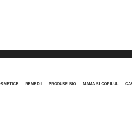
OSMETICE
REMEDII
PRODUSE BIO
MAMA SI COPILUL
CA
0.00
out of
5
based on
0
custo
(
0
recenzii )
În stoc