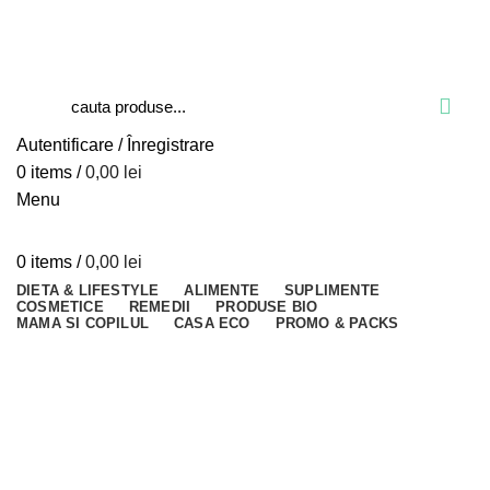
Blog
Despre verdesco
Contact
Autentificare / Înregistrare
0
items
/
0,00
lei
Menu
0
items
/
0,00
lei
DIETA & LIFESTYLE
ALIMENTE
SUPLIMENTE
COSMETICE
REMEDII
PRODUSE BIO
MAMA SI COPILUL
CASA ECO
PROMO & PACKS
Close
Close
Close
Close
Close
Close
Close
Close
Close
Close
Close
Close