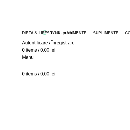
Blog
Despre verdesco
Contact
DIETA & LIFESTYLE
ALIMENTE
SUPLIMENTE
C
Close
Close
Close
Close
Close
Close
Close
Close
Close
Close
Close
Close
Autentificare / Înregistrare
0
items
/
0,00
lei
Menu
0
items
/
0,00
lei