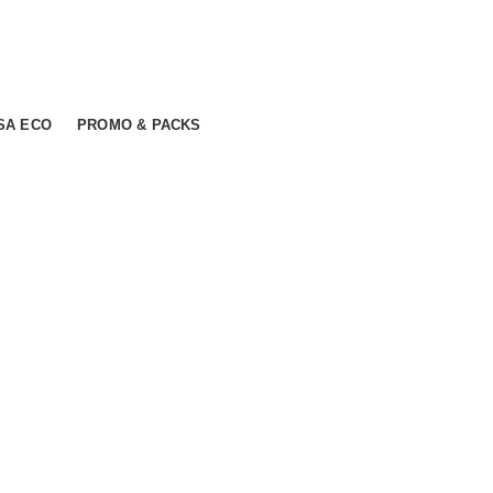
SA ECO
PROMO & PACKS
mer ratings
o
,
Vegan
 lei.