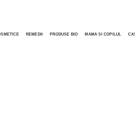
OSMETICE
REMEDII
PRODUSE BIO
MAMA SI COPILUL
CA
0.00
out of
5
based on
0
custo
(
0
recenzii )
În stoc
59,05
lei
Adauga in cos
Cod produs:
863
Etichete:
Bi
Cost transport in Bucuresti: 15