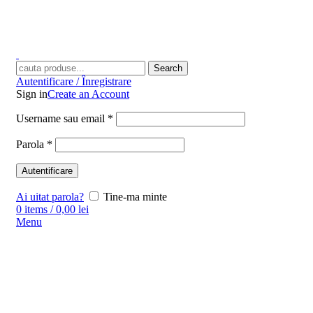
Search
Autentificare / Înregistrare
Sign in
Create an Account
Username sau email
*
Parola
*
Autentificare
Ai uitat parola?
Tine-ma minte
0
items
/
0,00
lei
Menu