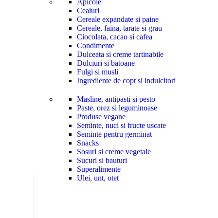
Apicole
Ceaiuri
Cereale expandate si paine
Cereale, faina, tarate si grau
Ciocolata, cacao si cafea
Condimente
Dulceata si creme tartinabile
Dulciuri si batoane
Fulgi si musli
Ingrediente de copt si indulcitori
Masline, antipasti si pesto
Paste, orez si leguminoase
Produse vegane
Seminte, nuci si fructe uscate
Seminte pentru germinat
Snacks
Sosuri si creme vegetale
Sucuri si bauturi
Superalimente
Ulei, unt, otet