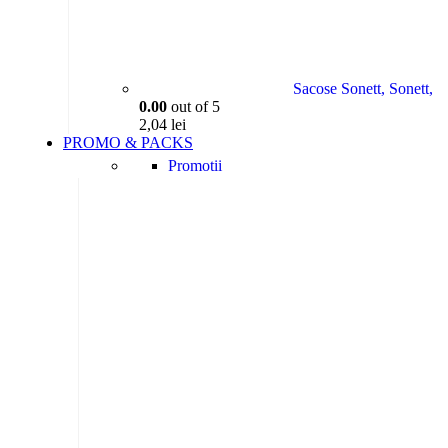
Sacose Sonett, Sonett,
0.00
out of 5
2,04
lei
PROMO & PACKS
Promotii
Packs
Morning Pack, 8 produ
0.00
out of 5
180,00
lei