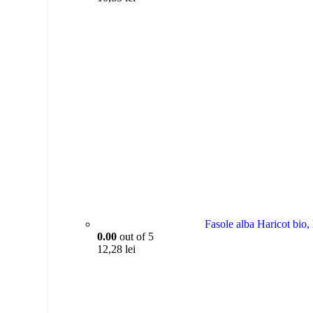
PIURE DE MERE - CAP
0.00
out of 5
10,85
lei
Fasole alba Haricot bio,
0.00
out of 5
12,28
lei