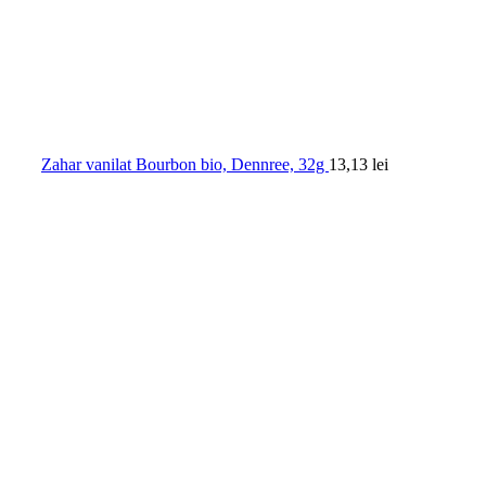
Zahar vanilat Bourbon bio, Dennree, 32g
13,13
lei
0.00
out of
5
based on
0
customer ratings
(
0
recenzii )
45,65
lei
În stoc
Adauga in cos
Cod produs:
BIO592198
Categorie:
Produse noi
Cost transport in Bucuresti: 15 lei.