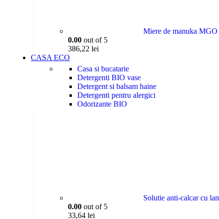
Miere de manuka MGO 4
0.00
out of 5
386,22
lei
CASA ECO
Casa si bucatarie
Detergenti BIO vase
Detergent si balsam haine
Detergenti pentru alergici
Odorizante BIO
Sapun BIO
Solutie anti-calcar cu l
0.00
out of 5
33,64
lei