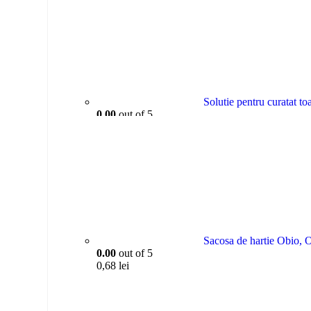
Solutie pentru curatat 
0.00
out of 5
28,36
lei
Sacosa de hartie Obio, 
0.00
out of 5
0,68
lei