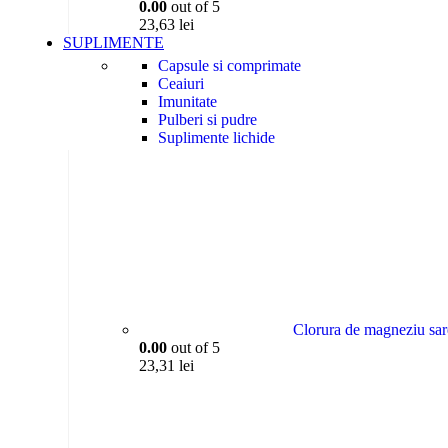
0.00
out of 5
23,63
lei
SUPLIMENTE
Capsule si comprimate
Ceaiuri
Imunitate
Pulberi si pudre
Suplimente lichide
Vitamine, minerale si multivitamine
Clorura de magneziu sar
0.00
out of 5
23,31
lei