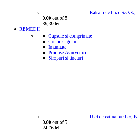
Balsam de buze S.O.S.,
0.00
out of 5
36,39
lei
REMEDII
Capsule si comprimate
Creme si geluri
Imunitate
Produse Ayurvedice
Siropuri si tincturi
Uleiuri esentiale
Ulei de catina pur bio, 
0.00
out of 5
24,76
lei