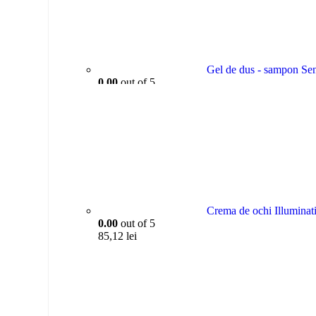
Gel de dus - sampon Sen
0.00
out of 5
33,50
lei
Crema de ochi Illuminati
0.00
out of 5
85,12
lei