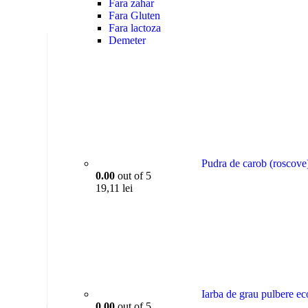
Fara zahar
Fara Gluten
Fara lactoza
Demeter
Pudra de carob (roscove
0.00
out of 5
19,11
lei
Iarba de grau pulbere e
0.00
out of 5