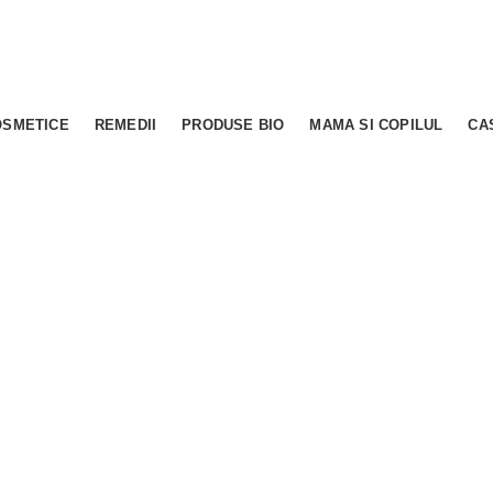
OSMETICE
REMEDII
PRODUSE BIO
MAMA SI COPILUL
CA
0.00
out of
5
based on
0
custo
(
0
recenzii )
În stoc
21,18
lei
Adauga in cos
Cod produs:
BAU528939
Cost transport in Bucuresti: 15