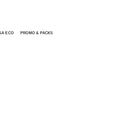
SA ECO
PROMO & PACKS
mer ratings
 lei.