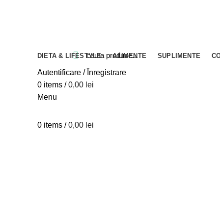
Blog
Despre verdesco
Contact
DIETA & LIFESTYLE
ALIMENTE
SUPLIMENTE
C
Close
Close
Close
Close
Close
Close
Close
Close
Close
Close
Close
Close
Autentificare / Înregistrare
0
items
/
0,00
lei
Menu
0
items
/
0,00
lei