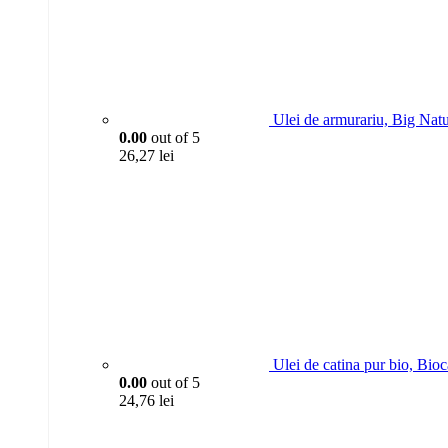
Ulei de armurariu, Big Nat
0.00
out of 5
26,27
lei
Ulei de catina pur bio, Bio
0.00
out of 5
24,76
lei