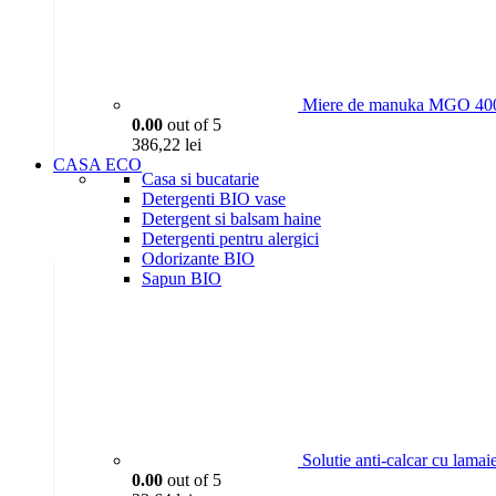
Miere de manuka MGO 400
0.00
out of 5
386,22
lei
CASA ECO
Casa si bucatarie
Detergenti BIO vase
Detergent si balsam haine
Detergenti pentru alergici
Odorizante BIO
Sapun BIO
Solutie anti-calcar cu lama
0.00
out of 5