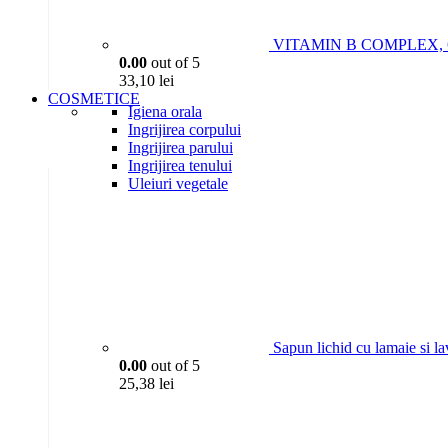
VITAMIN B COMPLEX, 6P
0.00
out of 5
33,10
lei
COSMETICE
Igiena orala
Ingrijirea corpului
Ingrijirea parului
Ingrijirea tenului
Uleiuri vegetale
Sapun lichid cu lamaie si l
0.00
out of 5
25,38
lei