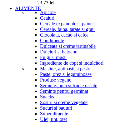
23,73
lei
ALIMENTE
Apicole
Ceaiuri
Cereale expandate si paine
Cereale, faina, tarate si grau
Ciocolata, cacao si cafea
Condimente
Dulceata si creme tartinabile
Dulciuri si batoane
Fulgi si musli
Ingrediente de copt si indulcitori
Masline, antipasti si pesto
Paste, orez si leguminoase
Produse vegane
Seminte, nuci si fructe uscate
Seminte pentru germinat
Snacks
Sosuri si creme vegetale
Sucuri si bauturi
Superalimente
Ulei, unt, otet