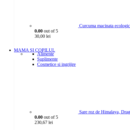
Curcuma macinata ecologic
0.00
out of 5
30,00
lei
MAMA SI COPILUL
Alimente
Suplimente
Cosmetice si ingrijire
Sare roz de Himalaya, Dra
0.00
out of 5
230,67
lei