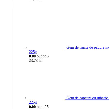
Gem de fructe de padure 
225g
0.00
out of 5
23,73
lei
Gem de capsuni cu rubarb
225g
0.00
out of 5