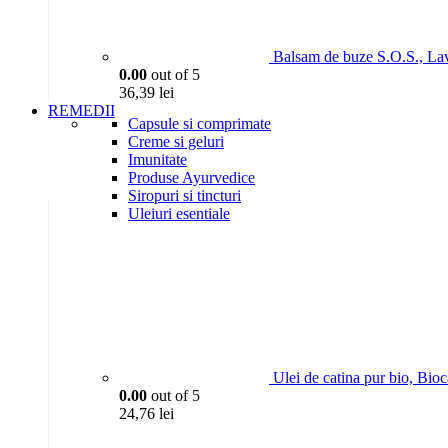
Balsam de buze S.O.S., La
0.00
out of 5
36,39
lei
REMEDII
Capsule si comprimate
Creme si geluri
Imunitate
Produse Ayurvedice
Siropuri si tincturi
Uleiuri esentiale
Ulei de catina pur bio, Bio
0.00
out of 5
24,76
lei