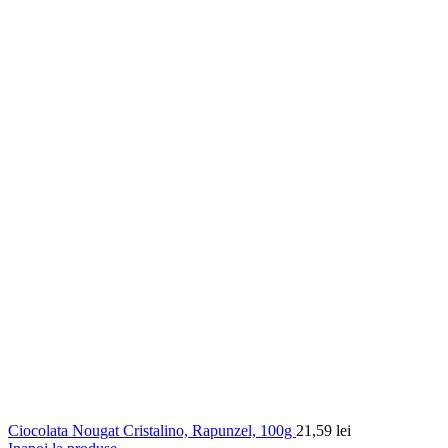
Ciocolata Nougat Cristalino, Rapunzel, 100g
21,59
lei