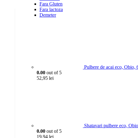
Fara Gluten
Fara lactoza
Demeter
Pulbere de acai eco, Obio, 
0.00
out of 5
52,95
lei
Shatavari pulbere eco, Obi
0.00
out of 5
19,94
lei