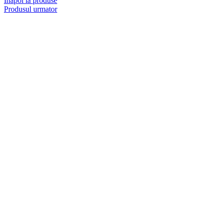
Inapoi la produse
Produsul urmator