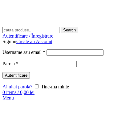
Search
Autentificare / Înregistrare
Sign in
Create an Account
Username sau email
*
Parola
*
Autentificare
Ai uitat parola?
Tine-ma minte
0
items
/
0,00
lei
Menu