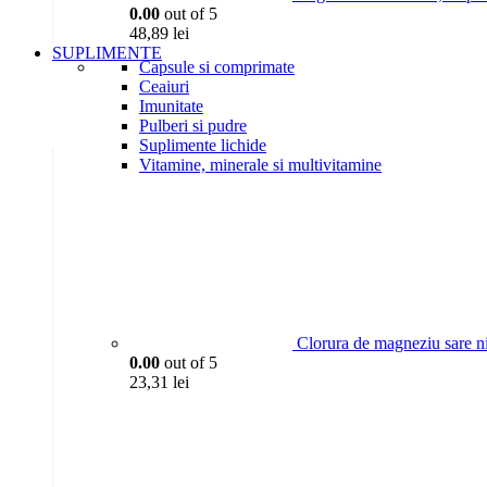
0.00
out of 5
48,89
lei
SUPLIMENTE
Capsule si comprimate
Ceaiuri
Imunitate
Pulberi si pudre
Suplimente lichide
Vitamine, minerale si multivitamine
Clorura de magneziu sare n
0.00
out of 5
23,31
lei