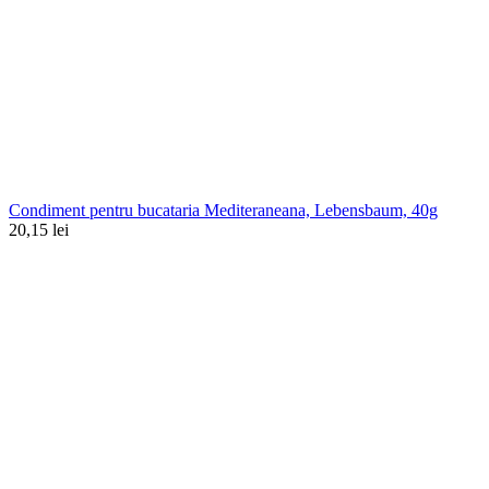
Condiment pentru bucataria Mediteraneana, Lebensbaum, 40g
20,15
lei
0.00
out of
5
based on
0
customer ratings
(
0
recenzii )
16,00
lei
În stoc
Cantitate Mustar dulce in tub FARA GLUTEN, Byodo,
100ml