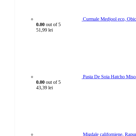
Curmale Medjool eco, Obio
0.00
out of 5
51,99
lei
Pasta De Soia Hatcho Mis
0.00
out of 5
43,39
lei
Migdale californiene, Rapu